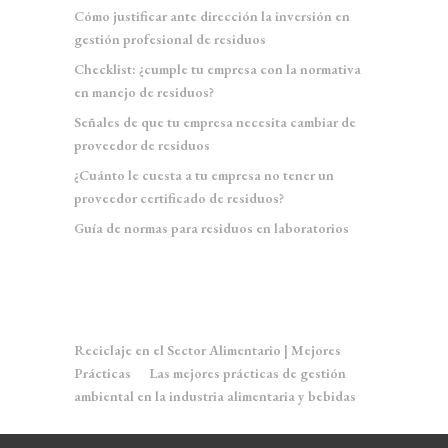
Cómo justificar ante dirección la inversión en
gestión profesional de residuos
Checklist: ¿cumple tu empresa con la normativa
en manejo de residuos?
Señales de que tu empresa necesita cambiar de
proveedor de residuos
¿Cuánto le cuesta a tu empresa no tener un
proveedor certificado de residuos?
Guía de normas para residuos en laboratorios
Comentarios recientes
Reciclaje en el Sector Alimentario | Mejores
Prácticas
en
Las mejores prácticas de gestión
ambiental en la industria alimentaria y bebidas