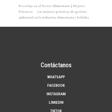
Reciclaje en el Sector Alimentario | Mejores
Prácticas
en
Las mejores prácticas de gestión
ambiental en la industria alimentaria y bebidas
Contáctanos
WHATSAPP
FACEBOOK
INSTAGRAM
LINKEDIN
TIKTOK