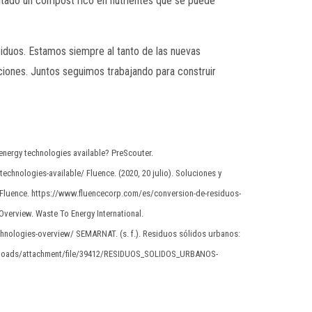
ltado un compost rico en nutrientes que se puede
duos. Estamos siempre al tanto de las nuevas
ciones. Juntos seguimos trabajando para construir
-energy technologies available? PreScouter.
chnologies-available/ Fluence. (2020, 20 julio). Soluciones y
 Fluence. https://www.fluencecorp.com/es/conversion-de-residuos-
Overview. Waste To Energy International.
chnologies-overview/ SEMARNAT. (s. f.). Residuos sólidos urbanos:
uploads/attachment/file/39412/RESIDUOS_SOLIDOS_URBANOS-