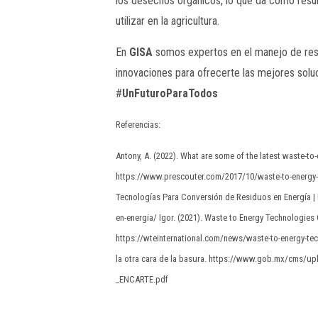
los desechos orgánicos, lo que da como resu
utilizar en la agricultura.
En
GISA
somos expertos en el manejo de resi
innovaciones para ofrecerte las mejores solu
#
UnFuturoParaTodos
Referencias:
Antony, A. (2022). What are some of the latest waste-to
https://www.prescouter.com/2017/10/waste-to-energy-te
Tecnologías Para Conversión de Residuos en Energía |
en-energia/ Igor. (2021). Waste to Energy Technologies 
https://wteinternational.com/news/waste-to-energy-te
la otra cara de la basura. https://www.gob.mx/cms/
_ENCARTE.pdf