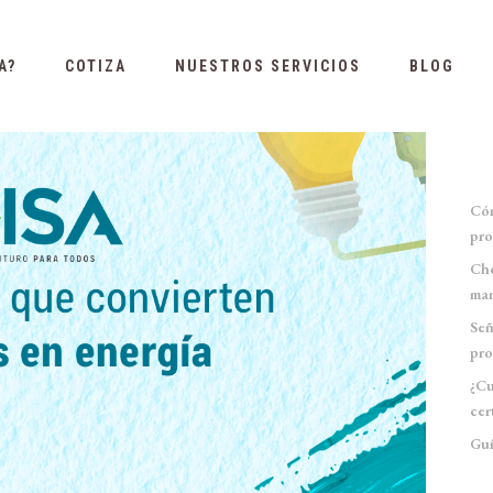
A?
COTIZA
NUESTROS SERVICIOS
BLOG
Cóm
pro
Che
man
Señ
pro
¿Cu
cer
Guí