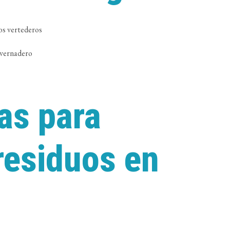
los vertederos
nvernadero
as para
residuos en