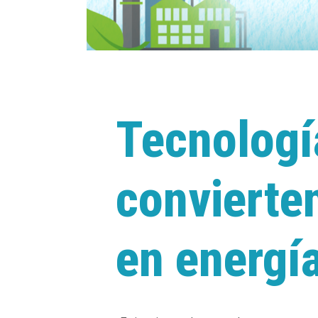
18 mayo, 2023
In
Medio Ambiente
Tecnologí
convierte
en energí