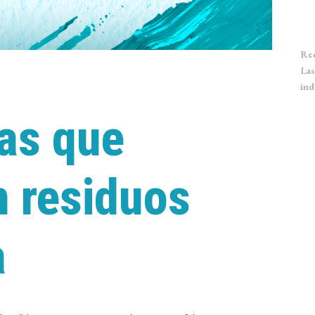
Rec
Las
ind
as que
n residuos
a